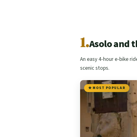
1.
Asolo and th
An easy 4-hour e-bike rid
scenic stops.
MOST POPULAR