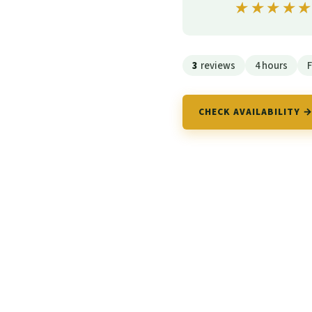
★★★★
★★★★
3
reviews
4 hours
CHECK AVAILABILITY 