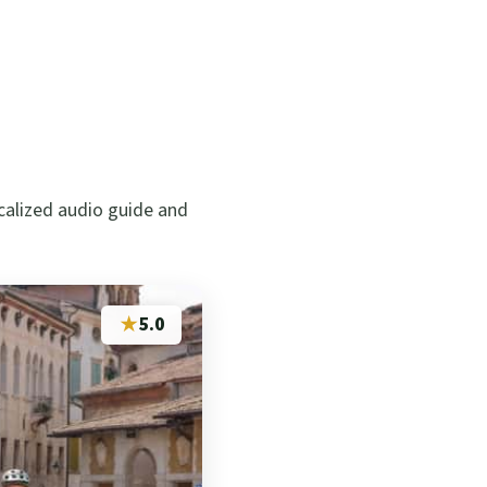
ocalized audio guide and
★
5.0