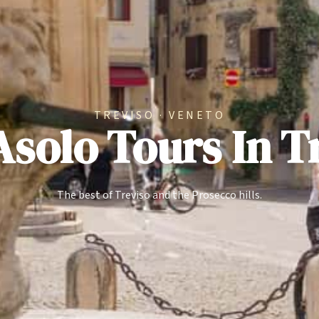
TREVISO · VENETO
Asolo Tours In T
The best of Treviso and the Prosecco hills.