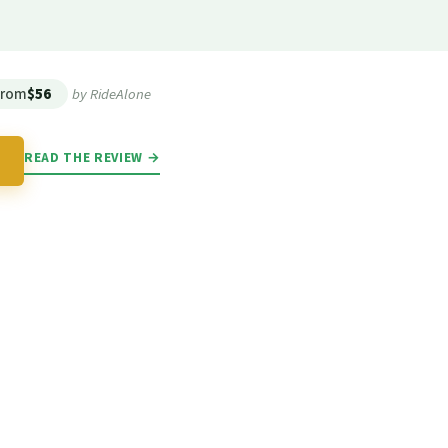
★
★
From
$56
by RideAlone
READ THE REVIEW →
→